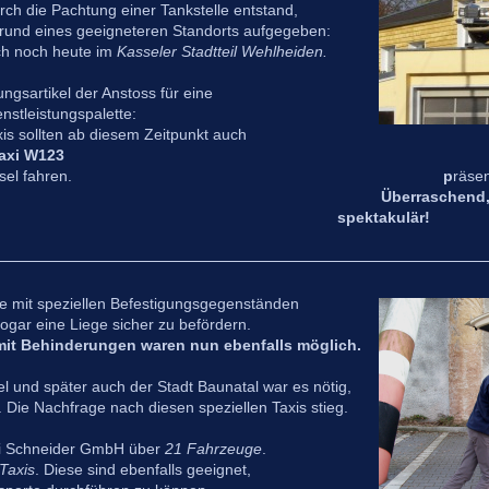
rch die Pachtung einer Tankstelle entstand,
rund eines geeigneteren Standorts aufgegeben:
ich noch heute im
Kasseler Stadtteil Wehlheiden.
ungsartikel der Anstoss für eine
stleistungspalette:
hen Taxis sollten ab diesem Zeitpunkt auch
axi W123
el fahren.
p
räse
Überraschend,
spektakulär!
e mit speziellen Befestigungsgegenständen
ogar eine Liege sicher zu befördern.
it Behinderungen waren nun ebenfalls möglich.
el und später auch der Stadt Baunatal war es nötig,
 Die Nachfrage nach diesen speziellen Taxis stieg.
axi Schneider GmbH über
21 Fahrzeuge
.
-Taxis
. Diese sind ebenfalls geeignet,